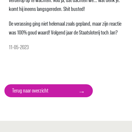
verderop op te wachten. Nou ja, dat dachten we... Wat denk je:
komt hij ineens langsgereden. Shit busted!
De verassing ging niet helemaal zoals gepland, maar zijn reactie
was 100% goud waard! Volgend jaar de Staatsloterij toch Jan?
11-05-2023
→
Terug naar overzicht