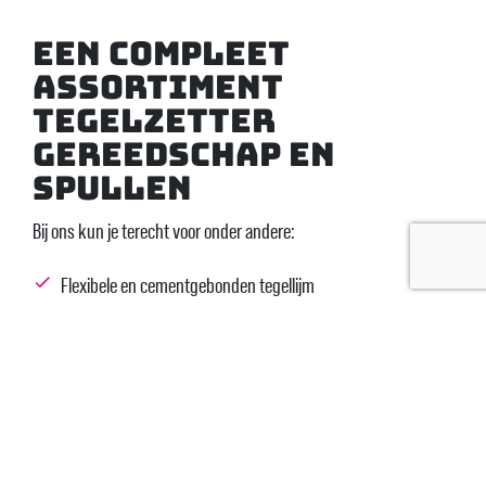
Een compleet
assortiment
tegelzetter
gereedschap en
spullen
Bij ons kun je terecht voor onder andere:
Flexibele en cementgebonden tegellijm
Vloer- en wandegaliseermiddel
Voegmiddelen, kitten en afdichtingsproducten
Waterdichte systemen voor natte ruimtes
Tegelprofielen en randafwerkingen