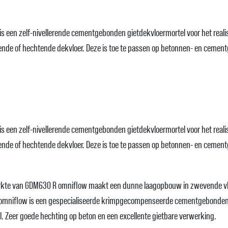
 een zelf-nivellerende cementgebonden gietdekvloermortel voor het reali
nde of hechtende dekvloer. Deze is toe te passen op betonnen- en ceme
 een zelf-nivellerende cementgebonden gietdekvloermortel voor het reali
nde of hechtende dekvloer. Deze is toe te passen op betonnen- en ceme
rkte van GDM630 R omniflow maakt een dunne laagopbouw in zwevende vl
 omniflow is een gespecialiseerde krimpgecompenseerde cementgebonden
 Zeer goede hechting op beton en een excellente gietbare verwerking.