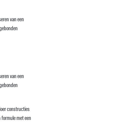
seren van een
ntgebonden
seren van een
ntgebonden
oer constructies
 formule met een