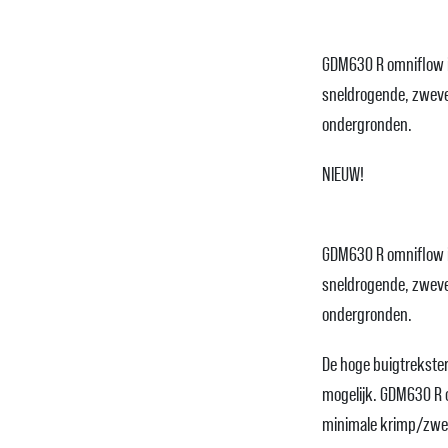
GDM630 R omniflow is
sneldrogende, zweve
ondergronden.
NIEUW!
GDM630 R omniflow is
sneldrogende, zweve
ondergronden.
De hoge buigtrekste
mogelijk. GDM630 R
minimale krimp/zwel.