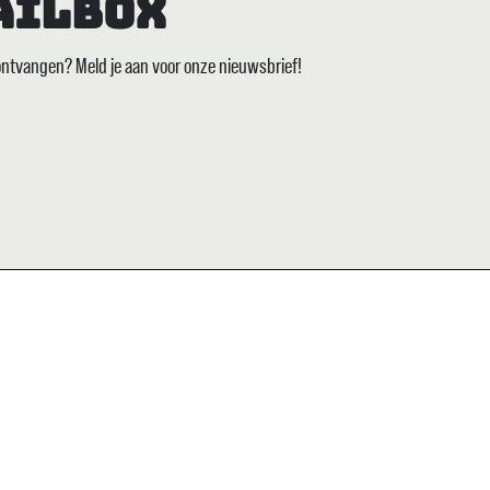
mailbox
 ontvangen? Meld je aan voor onze nieuwsbrief!
Socials
O
Als
mat